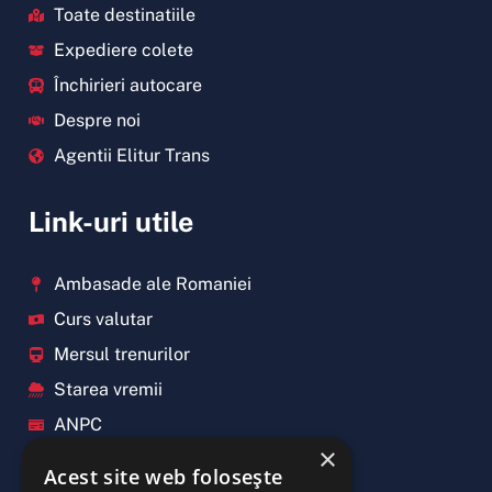
Toate destinatiile
Expediere colete
Închirieri autocare
Despre noi
Agentii Elitur Trans
Link-uri utile
Ambasade ale Romaniei
Curs valutar
Mersul trenurilor
Starea vremii
ANPC
×
Termeni si conditii
Acest site web folosește