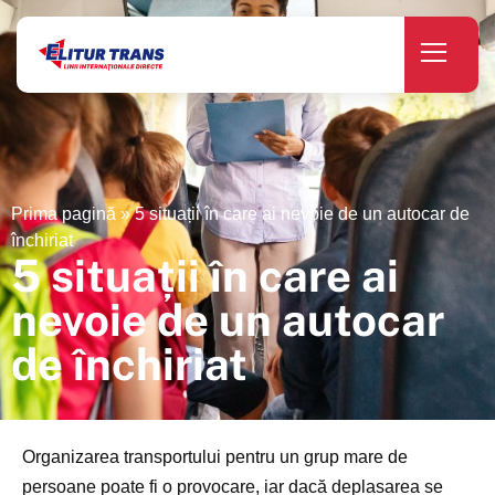
Prima pagină
»
5 situații în care ai nevoie de un autocar de
închiriat
5 situații în care ai
nevoie de un autocar
de închiriat
Organizarea transportului pentru un grup mare de
persoane poate fi o provocare, iar dacă deplasarea se