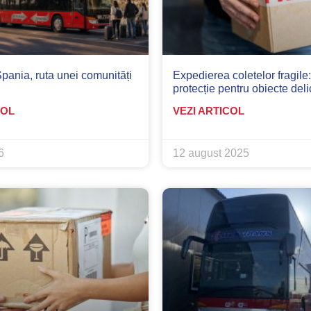
ania, ruta unei comunități
Expedierea coletelor fragile:
protecție pentru obiecte deli
COL
VEZI ARTICOL
6
12 august 2025