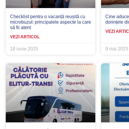
Checklist pentru o vacanță reușită cu
Cine aduce 
microbuzul: principalele aspecte la care
dorințele d
să fii atent
VEZI ARTI
VEZI ARTICOL
18 iunie 2025
9 mai 2025