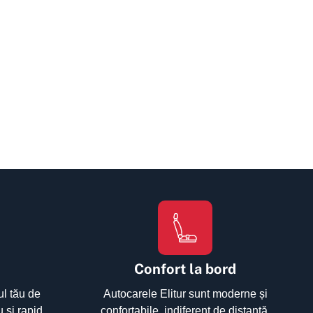
Confort la bord
ul tău de
Autocarele Elitur sunt moderne și
u și rapid.
confortabile, indiferent de distanță.