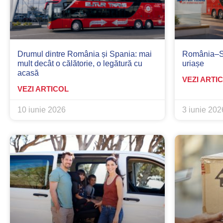
Drumul dintre România și Spania: mai
România–Sp
mult decât o călătorie, o legătură cu
uriașe
acasă
VEZI ARTI
VEZI ARTICOL
10 iunie 2026
3 iunie 202