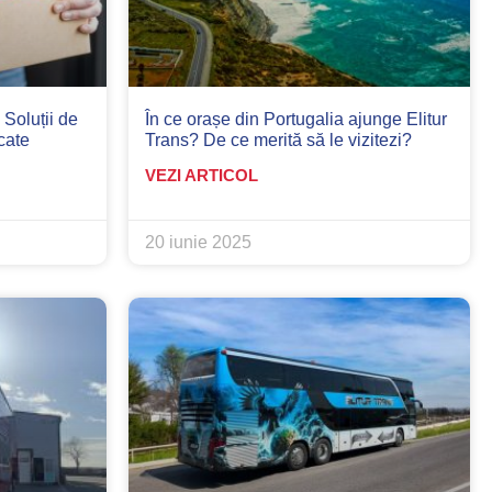
 Soluții de
În ce orașe din Portugalia ajunge Elitur
cate
Trans? De ce merită să le vizitezi?
VEZI ARTICOL
20 iunie 2025