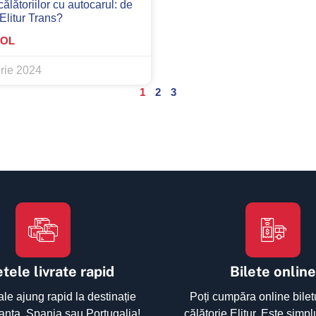
călătoriilor cu autocarul: de
 Elitur Trans?
COL
rie 2024
1
2
3
tele livrate rapid
Bilete online
ale ajung rapid la destinație
Poți cumpăra online bilet
Franța, Spania sau Portugalia!
călătorie Elitur. Este simpl