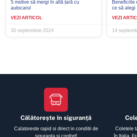
5 motive să mergi în altă țară cu
Beneficiile 
autocarul
ce să alegi
VEZI ARTICOL
VEZI ARTI
30 septembrie 2024
14 septemb
Călătorește în siguranță
Cole
Calatoreste rapid si direct in conditii de
Coletele t
siguranta si confort!
în Italia, 