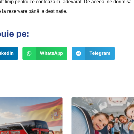
mult timp pentru ce contează cu adevărat. De aceea, ne dorim să
e la rezervare până la destinație.
buie pe:
nkedIn
WhatsApp
Telegram