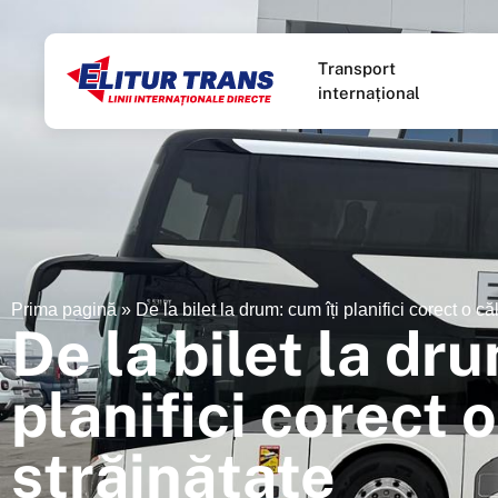
Transport
internațional
Prima pagină
»
De la bilet la drum: cum îți planifici corect o că
De la bilet la dru
planifici corect o
străinătate