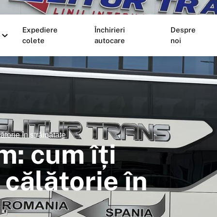
Expediere
Închirieri
Despre
colete
autocare
noi
lătorie în străinătate
m: cum îți
 călătorie în