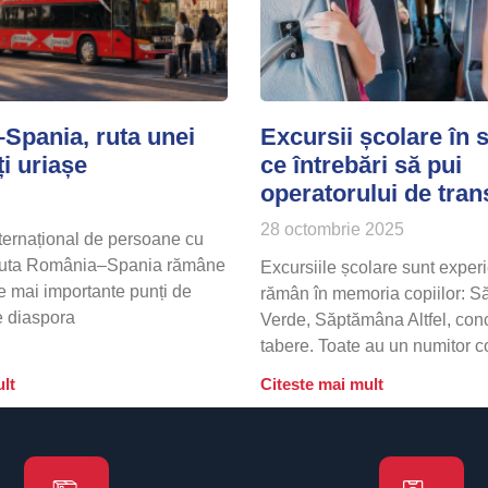
Spania, ruta unei
Excursii școlare în 
i uriașe
ce întrebări să pui
operatorului de tran
28 octombrie 2025
nternațional de persoane cu
 ruta România–Spania rămâne
Excursiile școlare sunt exper
e mai importante punți de
rămân în memoria copiilor: 
e diaspora
Verde, Săptămâna Altfel, conc
tabere. Toate au un numitor 
lt
Citeste mai mult