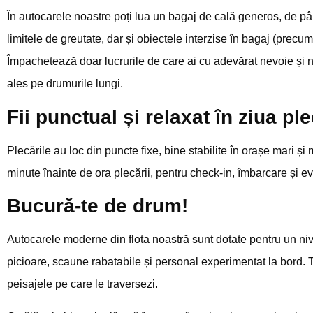
În autocarele noastre poți lua un bagaj de cală generos, de pâ
limitele de greutate, dar și obiectele interzise în bagaj (precu
Împachetează doar lucrurile de care ai cu adevărat nevoie și nu 
ales pe drumurile lungi.
Fii punctual și relaxat în ziua ple
Plecările au loc din puncte fixe, bine stabilite în orașe mari și
minute înainte de ora plecării, pentru check-in, îmbarcare și e
Bucură-te de drum!
Autocarele moderne din flota noastră sunt dotate pentru un nivel
picioare, scaune rabatabile și personal experimentat la bord. T
peisajele pe care le traversezi.