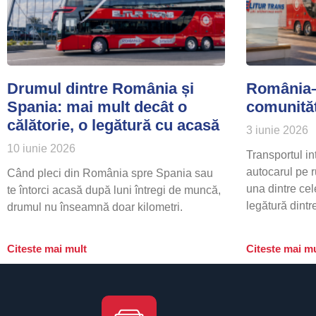
Drumul dintre România și
România–
Spania: mai mult decât o
comunităț
călătorie, o legătură cu acasă
3 iunie 2026
10 iunie 2026
Transportul i
autocarul pe
Când pleci din România spre Spania sau
una dintre cel
te întorci acasă după luni întregi de muncă,
legătură dintr
drumul nu înseamnă doar kilometri.
Citeste mai mult
Citeste mai mu