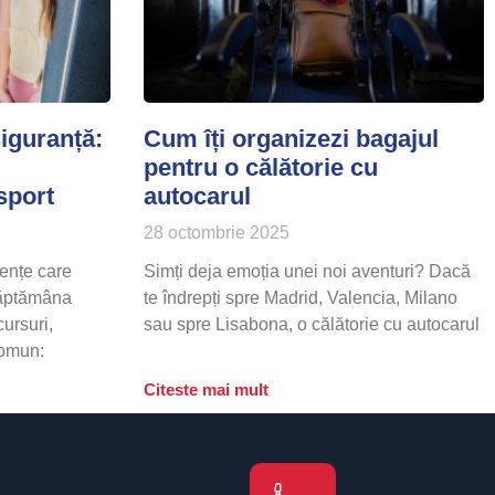
siguranță:
Cum îți organizezi bagajul
pentru o călătorie cu
sport
autocarul
28 octombrie 2025
iențe care
Simți deja emoția unei noi aventuri? Dacă
Săptămâna
te îndrepți spre Madrid, Valencia, Milano
ursuri,
sau spre Lisabona, o călătorie cu autocarul
comun:
Citeste mai mult