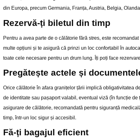
din Europa, precum Germania, Franța, Austria, Belgia, Olanda, It
Rezervă-ți biletul din timp
Pentru a avea parte de o călătorie fără stres, este recomandat să
multe opțiuni și te asigură că prinzi un loc confortabil în autoc
toate cele necesare pentru un drum lung. Îți poți face rezervarea
Pregătește actele și documente
Orice călătorie în afara granițelor țării implică obligativitat
de identitate sau pașaport valabil, eventual viză (în funcție de ț
asigurare de călătorie, recomandată pentru siguranță medicală 
timp, într-un loc sigur și accesibil.
Fă-ți bagajul eficient