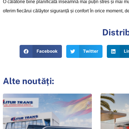
O călătorie bine planificată înseamnă mai puțin stres și mai 
oferim fiecărui călăytor siguranță și confort în orice moment, d
Distri
Facebook
Twitter
Li
Alte noutăți: