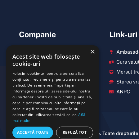
Companie
Link-uri
×
Informatii
Ambasade
Acest site web folosește
Toate destinatiile
Curs valu
cookie-uri
Expediere colete
Mersul tre
Folosim cookie-uri pentru a personaliza
conținutul, reclamele și pentru a ne analiza
Închirieri autocare
Starea vr
traficul. De asemenea, împărtășim
informații despre utilizarea site-ului nostru
Despre noi
ANPC
cu partenerii noștri de publicitate și analiză,
Agentii Elitur Trans
care le pot combina cu alte informații pe
care le-ați furnizat sau pe care le-au
colectat din utilizarea serviciilor lor.
Află
mai multe
ACCEPTĂ TOATE
REFUZĂ TOT
Copyright © 2023 elitur-trans.ro. Toate drepturile