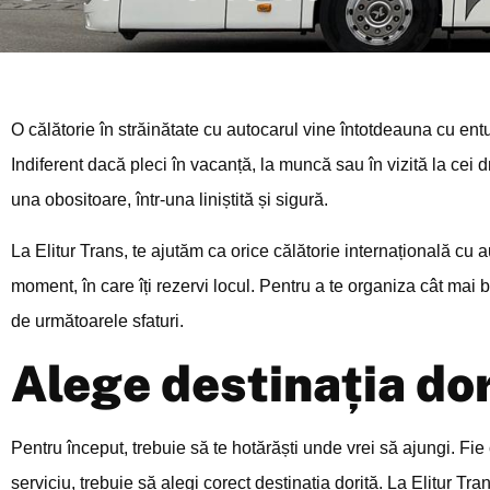
O călătorie în străinătate cu autocarul vine întotdeauna cu entu
Indiferent dacă pleci în vacanță, la muncă sau în vizită la cei d
una obositoare, într-una liniștită și sigură.
La Elitur Trans, te ajutăm ca orice călătorie internațională cu a
moment, în care îți rezervi locul. Pentru a te organiza cât mai b
de următoarele sfaturi.
Alege destinația dor
Pentru început, trebuie să te hotărăști unde vrei să ajungi. Fie 
serviciu, trebuie să alegi corect destinația dorită. La Elitur Tra