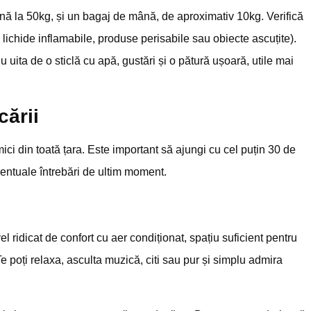
nă la 50kg, și un bagaj de mână, de aproximativ 10kg. Verifică
m lichide inflamabile, produse perisabile sau obiecte ascuțite).
uita de o sticlă cu apă, gustări și o pătură ușoară, utile mai
cării
 mici din toată țara. Este important să ajungi cu cel puțin 30 de
ventuale întrebări de ultim moment.
 ridicat de confort cu aer condiționat, spațiu suficient pentru
e poți relaxa, asculta muzică, citi sau pur și simplu admira