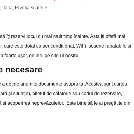
alia, Elveția și altele.
 îți rezervi locul cu mai mult timp înainte. Asta îți oferă mai
ar, care este dotat cu aer condiționat, WiFi, scaune rabatabile și
 foarte ușor, online, pe site-ul nostru.
le necesare
ea de a deține anumite documente asupra ta. Acestea sunt cartea
ară și situație), biletul de călătorie sau codul de rezervare,
și acoperirea neprevăzutelor. Este bine să le ai pregătite din