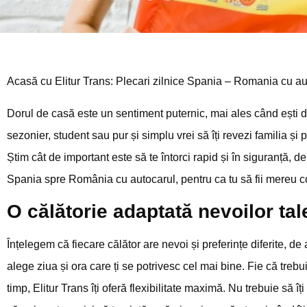
Acasă cu Elitur Trans: Plecari zilnice Spania – Romania cu a
Dorul de casă este un sentiment puternic, mai ales când ești dep
sezonier, student sau pur și simplu vrei să îți revezi familia și
Știm cât de important este să te întorci rapid și în siguranță, de
Spania spre România cu autocarul, pentru ca tu să fii mereu co
O călătorie adaptată nevoilor tal
Înțelegem că fiecare călător are nevoi și preferințe diferite, d
alege ziua și ora care ți se potrivesc cel mai bine. Fie că trebuie
timp, Elitur Trans îți oferă flexibilitate maximă. Nu trebuie să îț