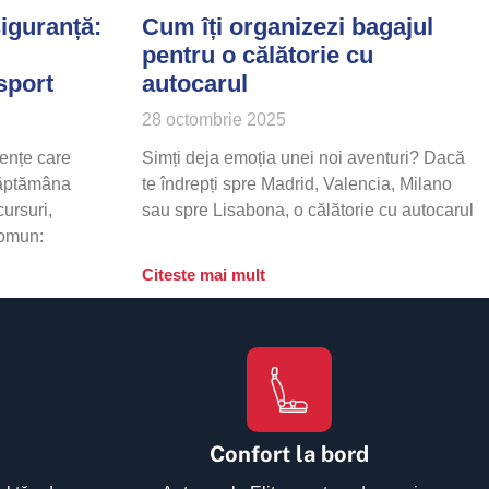
siguranță:
Cum îți organizezi bagajul
pentru o călătorie cu
sport
autocarul
28 octombrie 2025
iențe care
Simți deja emoția unei noi aventuri? Dacă
Săptămâna
te îndrepți spre Madrid, Valencia, Milano
ursuri,
sau spre Lisabona, o călătorie cu autocarul
comun:
Citeste mai mult
Confort la bord