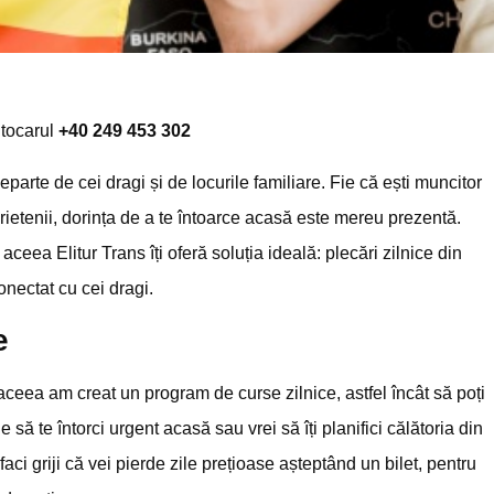
utocarul
+40 249 453 302
arte de cei dragi și de locurile familiare. Fie că ești muncitor
 prietenii, dorința de a te întoarce acasă este mereu prezentă.
 aceea Elitur Trans îți oferă soluția ideală: plecări zilnice din
nectat cu cei dragi.
e
e aceea am creat un program de curse zilnice, astfel încât să poți
 să te întorci urgent acasă sau vrei să îți planifici călătoria din
i faci griji că vei pierde zile prețioase așteptând un bilet, pentru