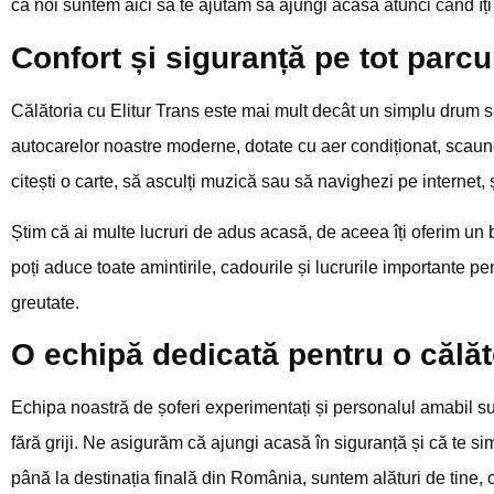
că noi suntem aici să te ajutăm să ajungi acasă atunci când îți 
Confort și siguranță pe tot parc
Călătoria cu Elitur Trans este mai mult decât un simplu drum sp
autocarelor noastre moderne, dotate cu aer condiționat, scaune
citești o carte, să asculți muzică sau să navighezi pe internet, 
Știm că ai multe lucruri de adus acasă, de aceea îți oferim un 
poți aduce toate amintirile, cadourile și lucrurile importante pentr
greutate.
O echipă dedicată pentru o călăto
Echipa noastră de șoferi experimentați și personalul amabil sunt
fără griji. Ne asigurăm că ajungi acasă în siguranță și că te s
până la destinația finală din România, suntem alături de tine, o