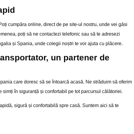
apid
Poți cumpăra online, direct de pe site-ul nostru, unde vei găsi
semenea, poți să ne contactezi telefonic sau să te adresezi
lia și Spania, unde colegii noștri te vor ajuta cu plăcere.
ransportator, un partener de
pania care doresc să se întoarcă acasă. Ne străduim să oferim
 simți în siguranță și confortabil pe tot parcursul călătoriei.
rapidă, sigură și confortabilă spre casă. Suntem aici să te