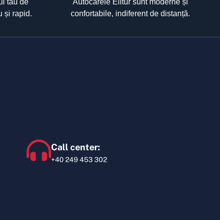
ul tău de
Autocarele Elitur sunt moderne și
u și rapid.
confortabile, indiferent de distanță.
Call center:
+40 249 453 302