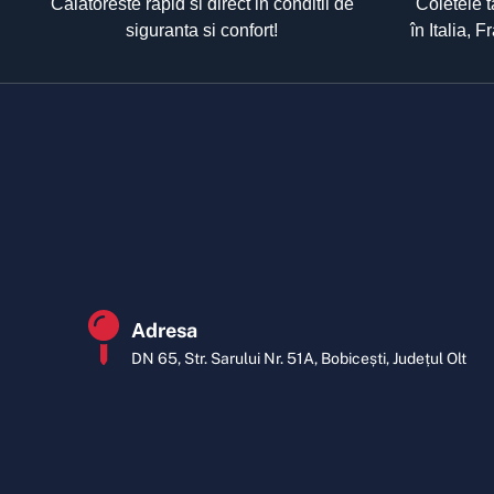
Calatoreste rapid si direct in conditii de
Coletele t
siguranta si confort!
în Italia, 
Adresa
DN 65, Str. Sarului Nr. 51A, Bobicești, Județul Olt