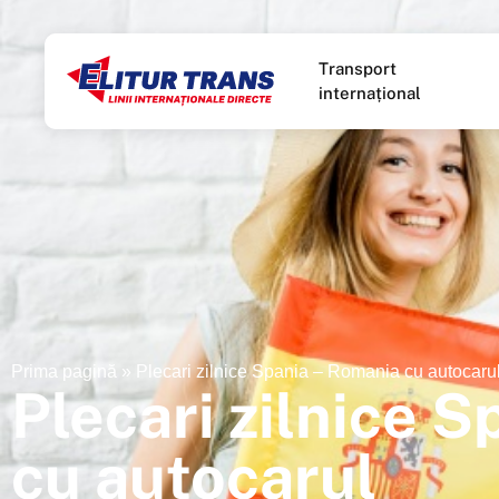
Transport
internațional
Prima pagină
»
Plecari zilnice Spania – Romania cu autocaru
Plecari zilnice 
cu autocarul