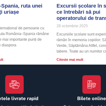
Spania, ruta unei
Excursii școlare în 
i uriașe
ce întrebări să pui
operatorului de tran
28 octombrie 2025
nternațional de persoane cu
 ruta România–Spania rămâne
Excursiile școlare sunt exper
e mai importante punți de
rămân în memoria copiilor: 
e diaspora
Verde, Săptămâna Altfel, conc
tabere. Toate au un numitor 
lt
Citeste mai mult
tele livrate rapid
Bilete online