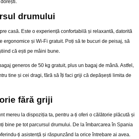
dorești.
ursul drumului
re casă. Este o experiență confortabilă și relaxantă, datorită
 ergonomice și Wi-Fi gratuit. Poți să te bucuri de peisaj, să
știind că ești pe mâini bune.
bagaj generos de 50 kg gratuit, plus un bagaj de mână. Astfel,
u tine și cei dragi, fără să îți faci griji că depășești limita de
rie fără griji
 mereu la dispoziția ta, pentru a-ți oferi o călătorie plăcută și
imți bine pe tot parcursul drumului. De la îmbarcarea în Spania
ferindu-ți asistență și răspunzând la orice întrebare ai avea.