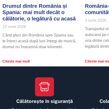
Drumul dintre România și
România–
Spania: mai mult decât o
comunităț
călătorie, o legătură cu acasă
3 iunie 2026
10 iunie 2026
Transportul i
autocarul pe
Când pleci din România spre Spania sau
una dintre cel
te întorci acasă după luni întregi de muncă,
legătură dintr
drumul nu înseamnă doar kilometri.
Citeste mai mult
Citeste mai mu
Călătorește în siguranță
Cole