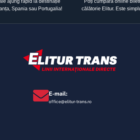
ale ajung rapid la destinație
Poți cumpăra online bilet
Franța, Spania sau Portugalia!
călătorie Elitur. Este simpl
E-mail:
office@elitur-trans.ro