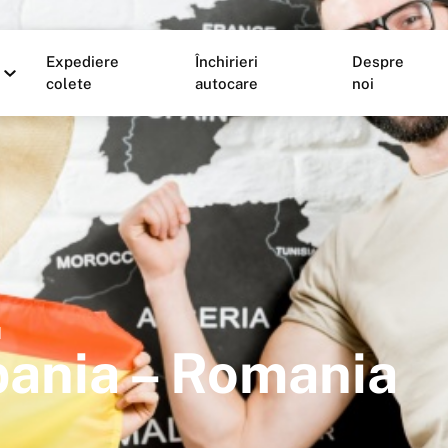
Expediere
Închirieri
Despre
colete
autocare
noi
l
Spania – Romania