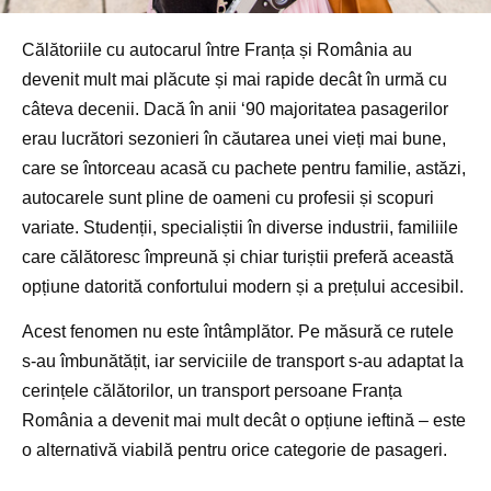
Călătoriile cu autocarul între Franța și România au
devenit mult mai plăcute și mai rapide decât în urmă cu
câteva decenii. Dacă în anii ‘90 majoritatea pasagerilor
erau lucrători sezonieri în căutarea unei vieți mai bune,
care se întorceau acasă cu pachete pentru familie, astăzi,
autocarele sunt pline de oameni cu profesii și scopuri
variate. Studenții, specialiștii în diverse industrii, familiile
care călătoresc împreună și chiar turiștii preferă această
opțiune datorită confortului modern și a prețului accesibil.
Acest fenomen nu este întâmplător. Pe măsură ce rutele
s-au îmbunătățit, iar serviciile de transport s-au adaptat la
cerințele călătorilor, un transport persoane Franța
România a devenit mai mult decât o opțiune ieftină – este
o alternativă viabilă pentru orice categorie de pasageri.