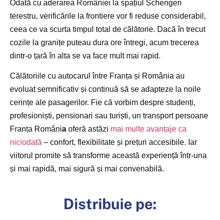
Odată cu aderarea României la spațiul Schengen
terestru, verificările la frontiere vor fi reduse considerabil,
ceea ce va scurta timpul total de călătorie. Dacă în trecut
cozile la granițe puteau dura ore întregi, acum trecerea
dintr-o țară în alta se va face mult mai rapid.
Călătoriile cu autocarul între Franța și România au
evoluat semnificativ și continuă să se adapteze la noile
cerințe ale pasagerilor. Fie că vorbim despre studenți,
profesioniști, pensionari sau turiști, un transport persoane
Franța Români
a
oferă astăzi
mai multe avantaje ca
niciodată
– confort, flexibilitate și prețuri accesibile. Iar
viitorul promite să transforme această experiență într-una
și mai rapidă, mai sigură și mai convenabilă.
Distribuie pe: