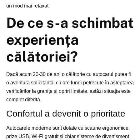
un mod mai relaxat.
De ce s-a schimbat
experiența
călătoriei?
Dacă acum 20-30 de ani o călătorie cu autocarul putea fi
o aventură solicitantă, cu ore lungi petrecute în așteptarea
verificărilor la granițe și opriri limitate, astăzi situația este
complet diferită.
Confortul a devenit o prioritate
Autocarele moderne sunt dotate cu scaune ergonomice,
prize USB, Wi-Fi gratuit și chiar sisteme de divertisment