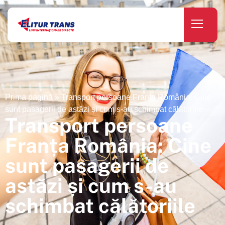
Prima pagină
»
Transport persoane Franța România: Cine
sunt pasagerii de astăzi și cum s-au schimbat călătoriile
Transport persoane
Franța România: Cine
sunt pasagerii de
astăzi și cum s-au
schimbat călătoriile